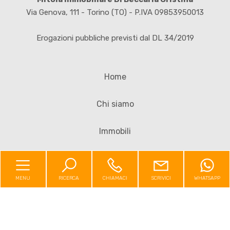
Via Genova, 111 - Torino (TO) - P.IVA 09853950013
4
Erogazioni pubbliche previsti dal DL 34/2019
5
Home
5+
Chi siamo
Altre
Immobili
opzioni
-
Valutazioni
multiscelta
MENU
RICERCA
CHIAMACI
SCRIVICI
WHATSAPP
Contatti
Giardino
Posto auto/Box