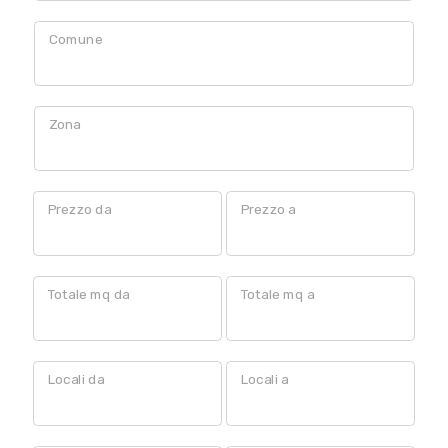
Comune
Commerciali
Zona
Prezzo
Prezzo da
Prezzo a
Totale mq da
Totale mq a
Totale
mq
Locali da
Locali a