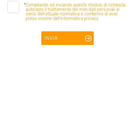
5
*
Compilando ed inviando questo modulo di richiesta,
autorizzo il trattamento dei miei dati personali ai
sensi dell'attuale normativa e confermo di aver
preso visione dell'informativa privacy.
5+
INVIA
Bagni
minimi
Qualsiasi
1
2
3