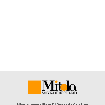
4
5
5+
Camere
minime
Qualsiasi
1
2
3
Mitola Immobiliare Di Beccaria Cristina