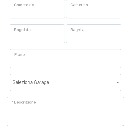
Camere da
Camere a
Locali
Bagni da
Bagni a
minimi
Qualsiasi
Piano
1
2
Seleziona Garage
3
* Descrizione
4