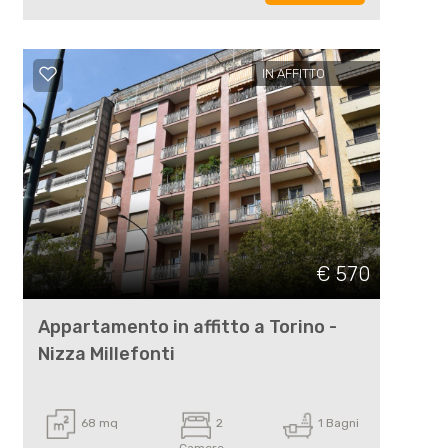
IN AFFITTO
€ 570
Appartamento in affitto a Torino -
Nizza Millefonti
68 mq
2
1 Bagni