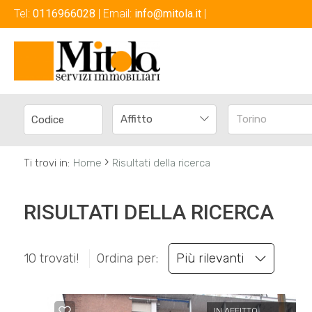
Tel:
0116966028
| Email:
info@mitola.it
|
Codice
HOME
CHI
Contratto
SIAMO
Affitto
Torino
Qualsiasi
IMMOBILI
›
Ti trovi in:
Home
Risultati della ricerca
Vendita
VALUTAZIONI
RISULTATI DELLA RICERCA
Affitto
CONTATTI
10 trovati!
Ordina per:
Più rilevanti
Scegli
dove
IN AFFITTO