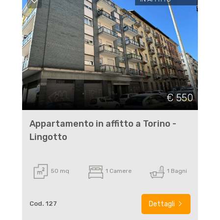
€ 550
Appartamento in affitto a Torino -
Lingotto
50 mq
1 Camere
1 Bagni
Cod. 127
Dettagli