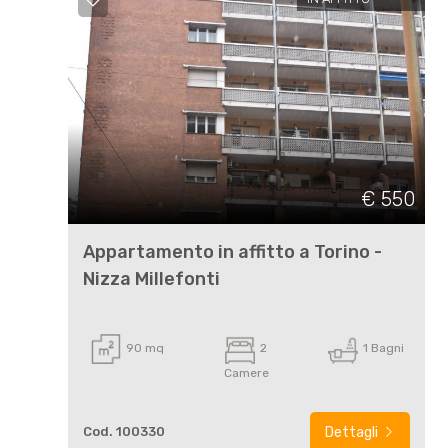
cercare
Torino
Torino
€ 550
Appartamento in affitto a Torino -
Tipologia
Nizza Millefonti
-
multiscelta
90 mq
2
1 Bagni
Camere
Qualsiasi
Cod. 100330
Dettagli
Residenziali