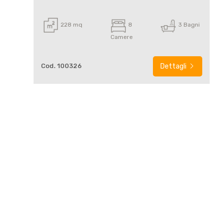
5
228 mq
8
3 Bagni
5+
Camere
Bagni
Cod. 100326
Dettagli
minimi
Qualsiasi
1
2
3