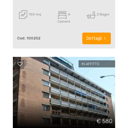
150 mq
6
2 Bagni
Camere
Cod. 100252
Dettagli
IN AFFITTO
€ 580