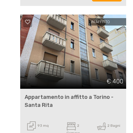
Commerciali
IN AFFITTO
Prezzo
€ 400
Totale
Appartamento in affitto a Torino -
mq
Santa Rita
93 mq
2
2 Bagni