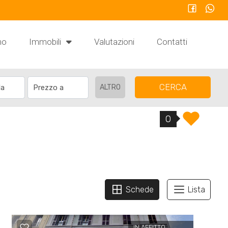
mo
Immobili
Valutazioni
Contatti
CERCA
ALTRO
0
Schede
Lista
IN AFFITTO