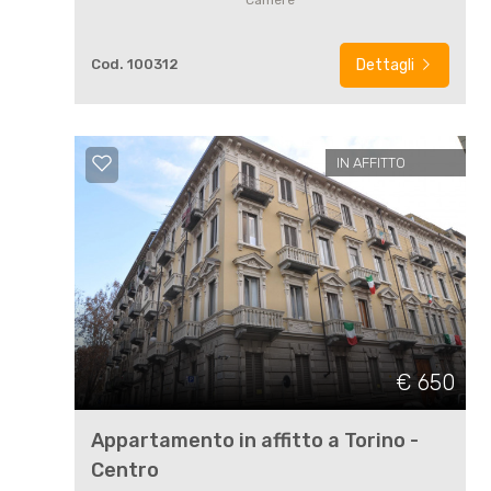
Camere
Cod. 100312
Dettagli
Locali
minimi
IN AFFITTO
Qualsiasi
1
2
3
€ 650
4
Appartamento in affitto a Torino -
Centro