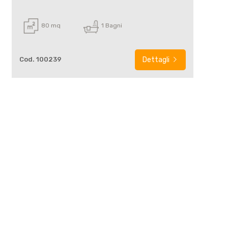
80 mq
1 Bagni
Cod. 100239
Dettagli