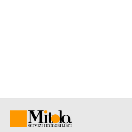
4
5
5+
Camere
minime
Qualsiasi
1
2
3