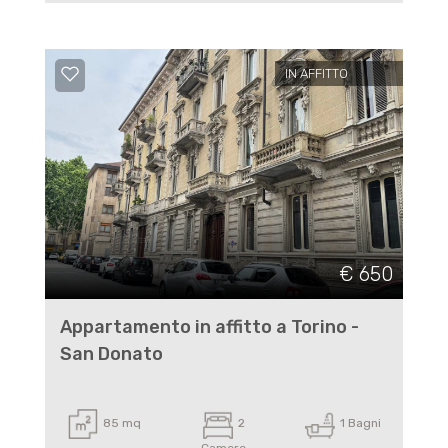
IN AFFITTO
€ 650
Appartamento in affitto a Torino -
San Donato
85 mq
2
1 Bagni