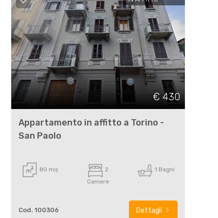
€ 430
Appartamento in affitto a Torino -
San Paolo
80 mq
2
1 Bagni
Camere
Cod. 100306
Dettagli